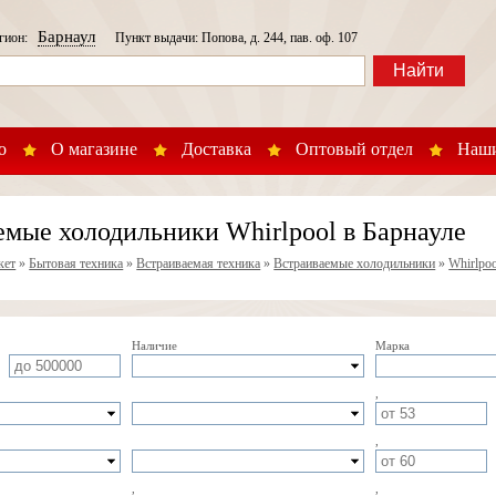
Барнаул
егион:
Пункт выдачи: Попова, д. 244, пав. оф. 107
Найти
о
О магазине
Доставка
Оптовый отдел
Наши
емые холодильники Whirlpool в Барнауле
кет
»
Бытовая техника
»
Встраиваемая техника
»
Встраиваемые холодильники
»
Whirlpoo
Наличие
Марка
,
,
,
,