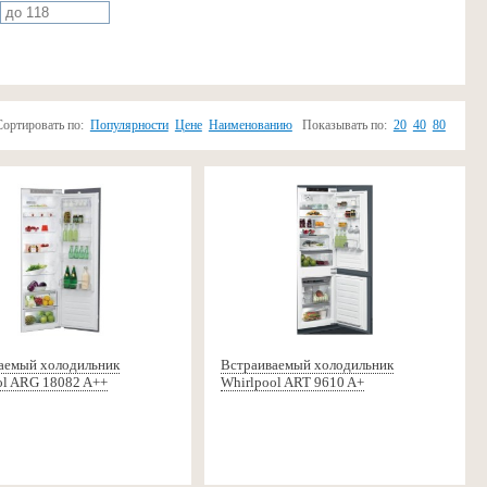
Сортировать по:
Популярности
Цене
Наименованию
Показывать по:
20
40
80
аемый холодильник
Встраиваемый холодильник
ol ARG 18082 A++
Whirlpool ART 9610 A+