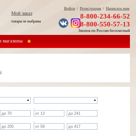
Войти
/
Регистрация
/
Написать нам
Мой заказ
8-800-234-66-52
товары не выбраны
8-800-550-57-13
Звонок по России бесплатный
 магазины
l
,
,