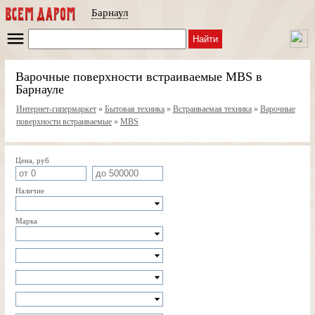
Барнаул
Найти
Варочные поверхности встраиваемые MBS в
Барнауле
Интернет-гипермаркет
»
Бытовая техника
»
Встраиваемая техника
»
Варочные
поверхности встраиваемые
»
MBS
Цена, руб
Наличие
Марка