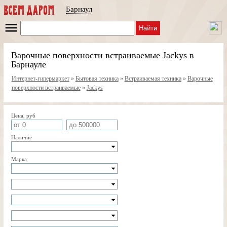
Барнаул
Найти
Варочные поверхности встраиваемые Jackys в
Барнауле
Интернет-гипермаркет
»
Бытовая техника
»
Встраиваемая техника
»
Варочные
поверхности встраиваемые
»
Jackys
Цена, руб
Наличие
Марка