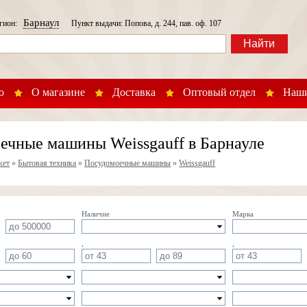
Барнаул
егион:
Пункт выдачи: Попова, д. 244, пав. оф. 107
Найти
о
О магазине
Доставка
Оптовый отдел
Наши
ечные машины Weissgauff в Барнауле
кет
»
Бытовая техника
»
Посудомоечные машины
»
Weissgauff
Наличие
Марка
,
,