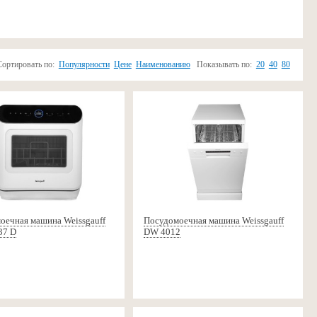
Сортировать по:
Популярности
Цене
Наименованию
Показывать по:
20
40
80
оечная машина Weissgauff
Посудомоечная машина Weissgauff
37 D
DW 4012