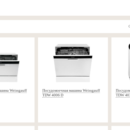
шина Weissgauff
Посудомоечная машина Weissgauff
Посудом
TDW 4006 D
TDW 40