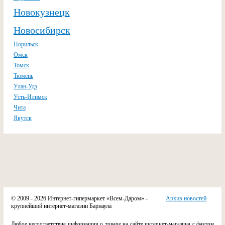
Новокузнецк
Новосибирск
Норильск
Омск
Томск
Тюмень
Улан-Удэ
Усть-Илимск
Чита
Якутск
© 2009 - 2026 Интернет-гипермаркет «Всем-Даром» -
Архив новостей
крупнейший интернет-магазин Барнаула
Любое несоответствие информации о товаре на сайте интернет-магазина с фактом