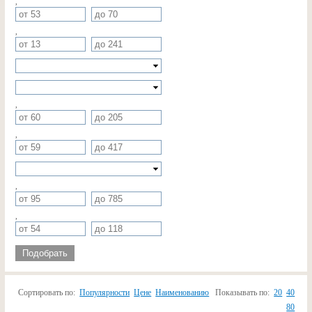
,
,
,
,
,
,
Подобрать
Сортировать по:
Популярности
Цене
Наименованию
Показывать по:
20
40
80