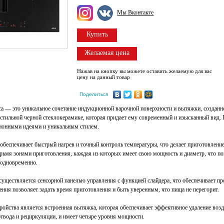
Мы Вконтакте
Купить
Желаемая цена
Нажав на кнопку вы можете оставить желаемую для вас
цену на данный товар
Поделиться
ca — это уникальное сочетание индукционной варочной поверхности и вытяжки, созданн
стильной черной стеклокерамике, которая придает ему современный и изысканный ви
ионными идеями и уникальным стилем.
обеспечивает быстрый нагрев и точный контроль температуры, что делает приготовлен
рьмя зонами приготовления, каждая из которых имеет свою мощность и диаметр, что по
 одновременно.
уществляется сенсорной панелью управления с функцией слайдера, что обеспечивает пр
ния позволяет задать время приготовления и быть уверенным, что пища не перегорит.
ройства является встроенная вытяжка, которая обеспечивает эффективное удаление воз
отвода и рециркуляции, и имеет четыре уровня мощности.