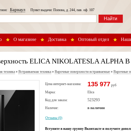
Барнаул
егион:
Пункт выдачи: Попова, д. 244, пав. оф. 107
Найти
о
О магазине
Доставка
Оптовый отдел
Наши
верхность ELICA NIKOLATESLA ALPHA B 
ая техника
»
Встраиваемая техника
»
Варочные поверхности встраиваемые
»
Варочные п
135 977
Цена интернет-магазина:
руб
Марка:
Elica
523293
Код для заказа:
в наличии
Наличие:
Отзывы (0)
Вступите в нашу группу Вконтакте и получите допол