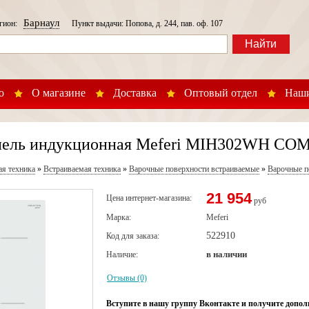
Барнаул
егион:
Пункт выдачи: Попова, д. 244, пав. оф. 107
Найти
о
О магазине
Доставка
Оптовый отдел
Наши
нель индукционная Meferi MIH302WH COM
ая техника
»
Встраиваемая техника
»
Варочные поверхности встраиваемые
»
Варочные п
21 954
Цена интернет-магазина:
руб
Марка:
Meferi
522910
Код для заказа:
в наличии
Наличие:
Отзывы (0)
Вступите в нашу группу Вконтакте и получите допол