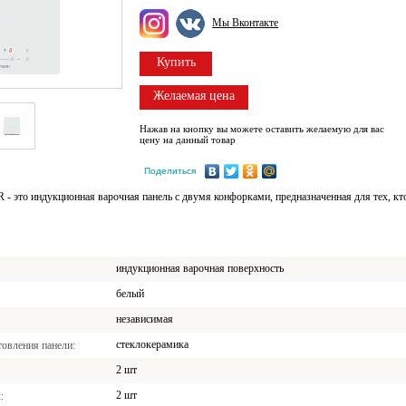
Мы Вконтакте
Купить
Желаемая цена
Нажав на кнопку вы можете оставить желаемую для вас
цену на данный товар
Поделиться
это индукционная варочная панель с двумя конфорками, предназначенная для тех, кто 
индукционная варочная поверхность
белый
независимая
стеклокерамика
товления панели
2 шт
2 шт
х