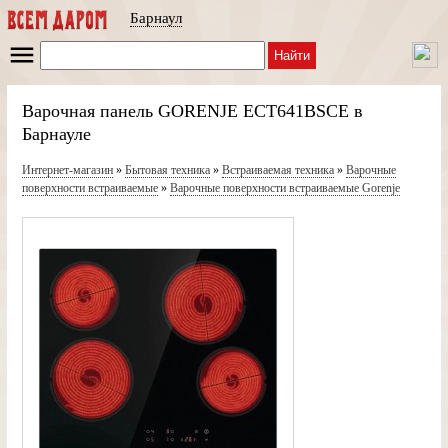
Барнаул
Найти
Варочная панель GORENJE ECT641BSCE в
Барнауле
Интернет-магазин
»
Бытовая техника
»
Встраиваемая техника
»
Варочные
поверхности встраиваемые
»
Варочные поверхности встраиваемые Gorenje