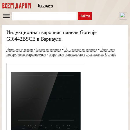
Барнаул
Найти
Индукционная варочная панель Gorenje
GI6442BSCE в Барнауле
Интернет-магазин
»
Бытовая техника
»
Встраиваемая техника
»
Варочные
поверхности встраиваемые
»
Варочные поверхности встраиваемые Gorenje