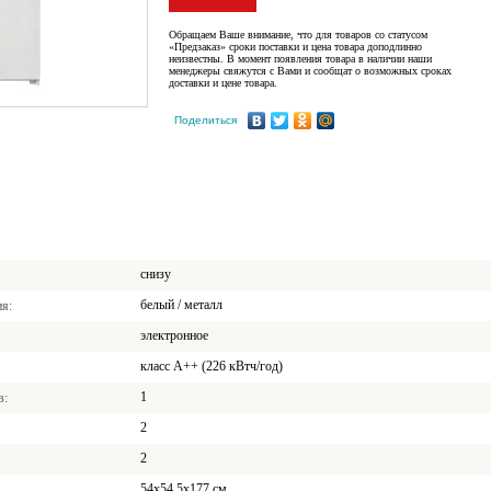
Обращаем Ваше внимание, что для товаров со статусом
«Предзаказ» сроки поставки и цена товара доподлинно
неизвестны. В момент появления товара в наличии наши
менеджеры свяжутся с Вами и сообщат о возможных сроках
доставки и цене товара.
Поделиться
снизу
белый / металл
ия
электронное
класс A++ (226 кВтч/год)
1
в
2
2
54x54.5x177 см