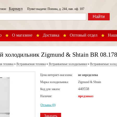
Барнаул
егион:
Пункт выдачи: Попова, д. 244, пав. оф. 107
Найти
о
О магазине
Доставка
Оптовый отдел
Наши
 холодильник Zigmund & Shtain BR 08.178
ая техника
»
Встраиваемая техника
»
Встраиваемые холодильники
»
Встраиваемые холод
Цена интернет-магазина:
не определена
Марка холодильника:
Zigmund & Shtain
440558
Код для заказа:
предзаказ
Наличие:
Отзывы (0)
Заказать