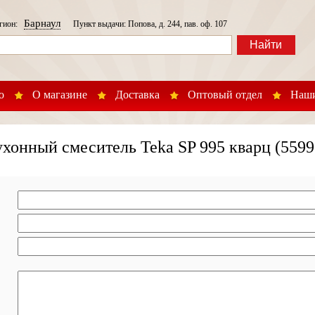
Барнаул
егион:
Пункт выдачи: Попова, д. 244, пав. оф. 107
Найти
о
О магазине
Доставка
Оптовый отдел
Наши
хонный смеситель Teka SP 995 кварц (559